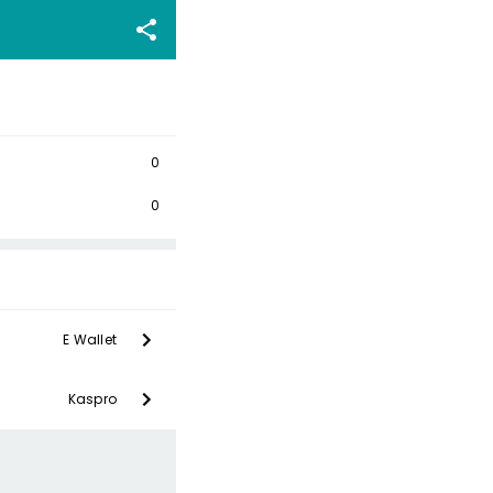
0
0
E Wallet
Kaspro