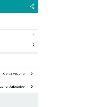
0
0
Cetak Voucher
oucher Jabotabek