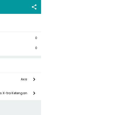
0
0
Axis
is X-tra Ketengan